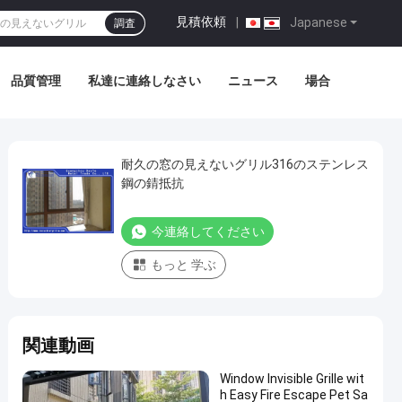
見積依頼
|
Japanese
調査
品質管理
私達に連絡しなさい
ニュース
場合
耐久の窓の見えないグリル316のステンレス
鋼の錆抵抗
今連絡してください
もっと 学ぶ
関連動画
Window Invisible Grille wit
h Easy Fire Escape Pet Sa