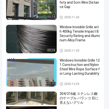
fety and 5cm Wire Distan
ce Gap
窓の見えないグリル
00:14
2025-11-20
Window Invisible Grille wit
h 400kg Tensile Impact B
Security Rating and Alumi
num Alloy Frame
窓の見えないグリル
00:14
2025-11-20
Windows Invisible Grille 12
1 Construction and Nylon
Steel Wire Rope Surface f
or Long-Lasting Durability
窓の見えないグリル
00:10
2025-12-29
304/316級 ステンレス鋼
のケーブル バランコ 目に
見えないグリル