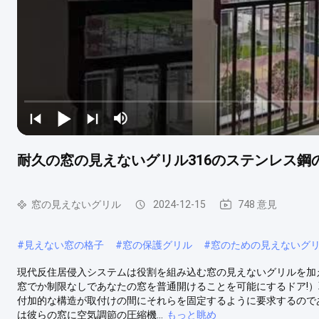
耐久の窓の見えないグリル316のステンレス鋼
窓の見えないグリル
2024-12-15
748 意見
#
見えない窓の格子
#
窓の保護グリル
#
窓のための見えないグ
現代反住居侵入システムは役割を組み込む窓の見えないグリルを加え
窓でか制限なしであなたの窓を普通開けることを可能にするドア!）
付加的な構造が取付けの間にそれらを固定するように要求するので
は彼らの窓に空気調節の圧縮機...
もっと眺め