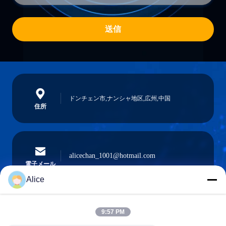
送信
ドンチェン市,ナンシャ地区,広州,中国
住所
alicechan_1001@hotmail.com
電子メール
Alice
9:57 PM
0086-15914233525
電話