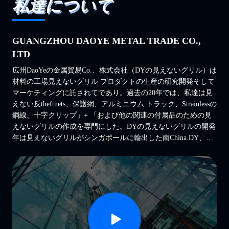
私達について
GUANGZHOU DAOYE METAL TRADE CO.,
LTD
広州DaoYeの金属貿易Co.、株式会社（DYの見えないグリル）は
材料の工場見えないグリル プロダクトの生産の研究開発そして
マーケティングに託されてであり。過去の20年では、私達は見
えない反theftnets、保護網、アルミニウム トラック、Strainlessの
鋼線、十字クリップ」+ 「および他の関連の付属品のための見
えないグリルの作成を専門にした。DYの見えないグリルの開発
年は見えないグリルがシンガポールに輸出した南China.DY、マ
レーシア、タイ、カンボジア、ミャンマー、インド、台湾、香
港、インドネシア、南アメリカおよび"工場+販売」の統合され
た開発モデルを形作る他の国の最も大きく見えないグリルの物
質的な生産の基盤に育った。 DYの見えないグリルは絶えず良
質プロダクトを促進する。私達は絶えず作る内部中心の競争
力、より強いおよびパートナーシップの同盟を増強するために
ある。より多くの商機を作成するためには、私達はだれが完全
な販売サービス ネットワーク「誠意、協同、双方にとって好都