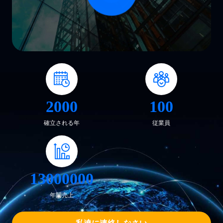
合な」強力な連合形態の形に私達のパートナーでありたいと思
うか歓迎する。私達provice私達の末端の顧客...
2000
100
確立される年
従業員
13000000
年間売上