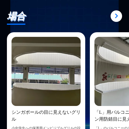
場合
シンガポールの目に見えないグリ
「L」用バルコ
ル
ン用防錆目に見
小中学生への保護用インビジブルグリルの設
「L」のバルコニーの