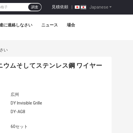
見積依頼
|
Japanese
調査
達に連絡しなさい
ニュース
場合
さい
ニウムそしてステンレス鋼 ワイヤー
広州
DY Invisible Grille
DY-AG8
60セット