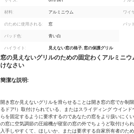
サイズ:
6m/set
アル
材料:
アルミニウム
ワイヤ
のために使用される:
窓
パッド
パッド色:
青い白
ハイライト:
見えない窓の格子
,
窓の保護グリル
窓の見えないグリルのための固定わくアルミニウ
けなさい
簡潔な説明:
開き窓か見えないグリルを滑らせることは開き窓の窓でか制
るドア!）取付けられている、またはスライディング ウイン
らを固定するように要求するのであなたの窓をより扱いにく
の窓に空気調節の圧縮機が寝室の窓の外でちょうど取付けられ
入手しやすくて、ほしいか、または要求する自家所有者のた