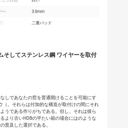
ミニウム色:
白い
ー:
3.0mm
::
二重パッド
ムそしてステンレス鋼 ワイヤーを取付
限なしであなたの窓を普通開けることを可能にす
ドウ（。それらは付加的な構造が取付けの間にそれ
いようである作りがちである。但し、それは彼ら
るより古いHDBの平たい箱の場合にはのような
めの普及した選択である。