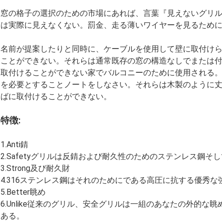
窓の格子の選択のための市場にあれば、言葉『見えないグリ
は実際に見えなくない。罰金、走る薄いワイヤーを見るため
名前が提案したりと同時に、ケーブルを使用して壁に取付け
ことができない。それらは通常既存の窓の構造なしでまたは
取付けることができない家でバルコニーのために使用される
を必要とすることノートをしなさい。それらは木製のように
ばに取付けることができない。
特徴:
1.Anti錆
2.Safetyグリルは反錆および耐久性のためのステンレス鋼そ
3.Strong及び耐久財
4.316ステンレス鋼はそれのためにである高圧に抗する優秀
5.Better眺め
6.Unlike従来のグリル、安全グリルは一組のあなたの外的
ある。