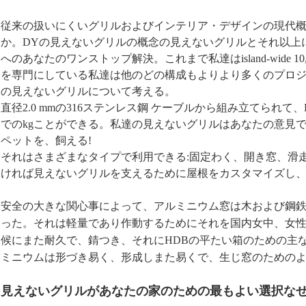
従来の扱いにくいグリルおよびインテリア・デザインの現代
か。DYの見えないグリルの概念の見えないグリルとそれ以上
へのあなたのワンストップ解決。これまで私達はisland-wide
を専門にしている私達は他のどの構成もよりより多くのプロジ
の見えないグリルについて考える。
直径2.0 mmの316ステンレス鋼 ケーブルから組み立てられて
でのkgことができる。私達の見えないグリルはあなたの意見
ペットを、飼える!
それはさまざまなタイプで利用できる:固定わく、開き窓、滑走お
ければ見えないグリルを支えるために屋根をカスタマイズし
安全の大きな関心事によって、アルミニウム窓は木および鋼
った。それは軽量であり作動するためにそれを国内女中、女
候にまた耐久で、錆つき、それにHDBの平たい箱のための主
ミニウムは形づき易く、形成しまた易くで、生じ窓のための
見えないグリルがあなたの家のための最もよい選択な