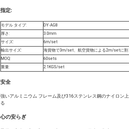
指定:
モデル タイプ:
DY-AG8
厚さ:
3.0mm
サイズ:
6m/set
輸出サイズ:
海貨物で3m/set、航空貨物による2m/setに
MOQ:
60sets
重量:
2.1KGS/set
安全
強いアルミニウム フレーム及び316ステンレス鋼のナイロン
る
心の安らぎ