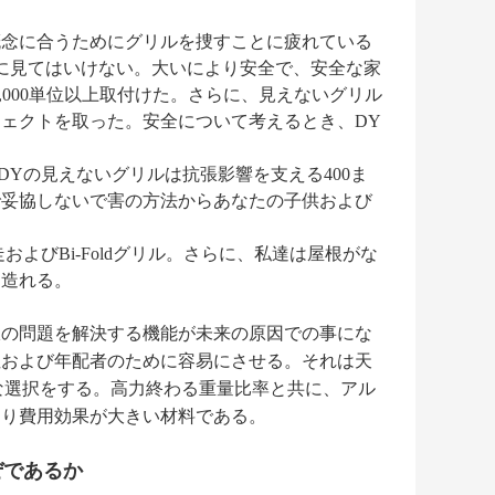
概念に合うためにグリルを捜すことに疲れている
に見てはいけない。大いにより安全で、安全な家
 10,000単位以上取付けた。さらに、見えないグリル
ェクトを取った。安全について考えるとき、DY
、DYの見えないグリルは抗張影響を支える400ま
で妥協しないで害の方法からあなたの子供および
よびBi-Foldグリル。さらに、私達は屋根がな
、造れる。
鉄の問題を解決する機能が未来の原因での事にな
性および年配者のために容易にさせる。それは天
な選択をする。高力終わる重量比率と共に、アル
より費用効果が大きい材料である。
ぜであるか