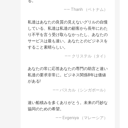
る。
—— Thanh （ベトナム）
私達はあなたの良質の見えないグリルの自慢
している、私達は私達の顧客から長年にわた
り不平を言う受け取らなかったし、あなたの
サービスは最も速い。あなたとのビジネスを
すること素晴らしい。
—— クリステル（タイ）
あなたの常に応答あなたの専門の助言と速い
私達の要求非常に。ビジネス関係8年は価値
がある!
—— パスカル（シンガポール）
速い船積みを多くありがとう。未来の巧妙な
協同のための希望。
—— Evgeniya （マレーシア）