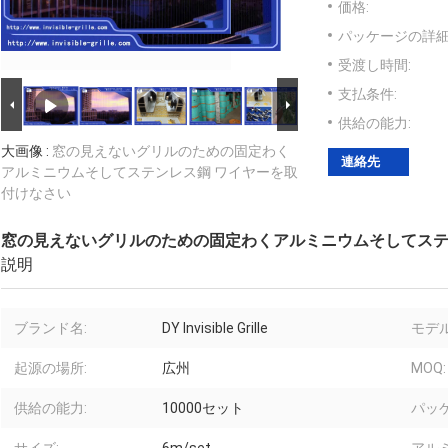
価格:
パッケージの詳細
受渡し時間:
支払条件:
供給の能力:
大画像 :
窓の見えないグリルのための固定わく
連絡先
アルミニウムそしてステンレス鋼 ワイヤーを取
付けなさい
窓の見えないグリルのための固定わくアルミニウムそしてステ
説明
ブランド名:
DY Invisible Grille
モデル
起源の場所:
広州
MOQ:
供給の能力:
10000セット
パッ